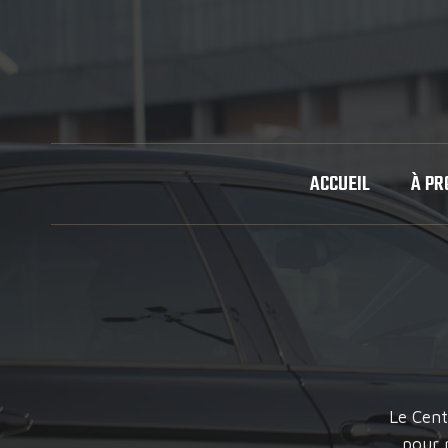
Aller
au
contenu
ACCUEIL
À PR
Le Cent
pour 