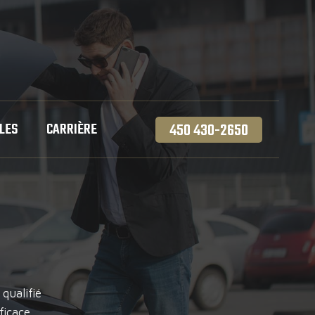
LES
CARRIÈRE
450 430-2650
qualifié
icace.