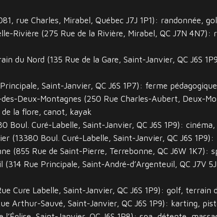
1081, rue Charles, Mirabel, Québec J7J 1P1): randonnée, gol
elle-Rivière (275 Rue de la Rivière, Mirabel, QC J7N 4N7):
Train du Nord (135 Rue de la Gare, Saint-Janvier, QC J6S 1P
Principale, Saint-Janvier, QC J6S 1P7): ferme pédagogique
ac-des-Deux-Montagnes (250 Rue Charles-Aubert, Deux-Mo
de la flore, canot, kayak
0 Boul. Curé-Labelle, Saint-Janvier, QC J6S 1P9): cinéma,
ier (13380 Boul. Curé-Labelle, Saint-Janvier, QC J6S 1P9): 
ne (855 Rue de Saint-Pierre, Terrebonne, QC J6W 1K7): sp
 (314 Rue Principale, Saint-André-d’Argenteuil, QC J7V 5J7
ue Cure Labelle, Saint-Janvier, QC J6S 1P9): golf, terrain 
ue Arthur-Sauvé, Saint-Janvier, QC J6S 1P9): karting, pist
 l’Église, Saint-Janvier, QC J6S 1P8): spa, détente, massa